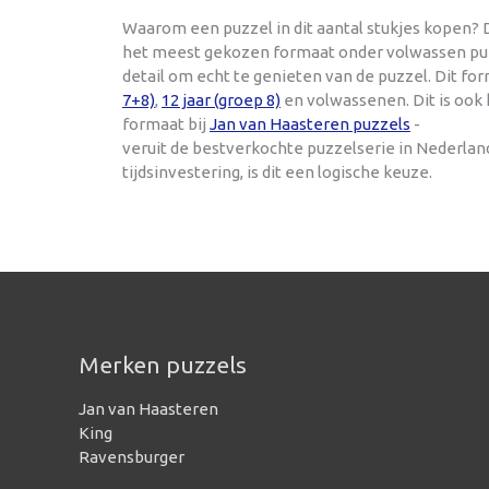
Waarom een puzzel in dit aantal stukjes kopen? D
het meest gekozen formaat onder volwassen puzze
detail om echt te genieten van de puzzel. Dit f
7+8)
,
12 jaar (groep 8)
en volwassenen. Dit is ook
formaat bij
Jan van Haasteren puzzels
-
veruit de bestverkochte puzzelserie in Nederla
tijdsinvestering, is dit een logische keuze.
Merken puzzels
Jan van Haasteren
King
Ravensburger