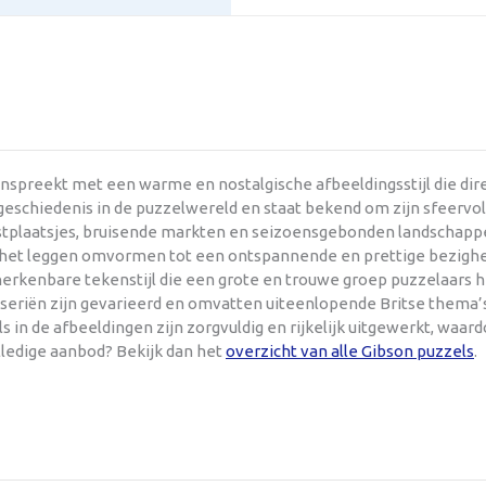
anspreekt met een warme en nostalgische afbeeldingsstijl die di
eschiedenis in de puzzelwereld en staat bekend om zijn sfeervol u
kustplaatsjes, bruisende markten en seizoensgebonden landschappe
e het leggen omvormen tot een ontspannende en prettige bezighe
 herkenbare tekenstijl die een grote en trouwe groep puzzelaars
lseriën zijn gevarieerd en omvatten uiteenlopende Britse thema’s
s in de afbeeldingen zijn zorgvuldig en rijkelijk uitgewerkt, waa
lledige aanbod? Bekijk dan het
overzicht van alle Gibson puzzels
.