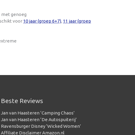
t, met genoeg
schikt voor
10 jaar (groep 6+7)
,
11 jaar (groep
 extreme
Beste Reviews
Jan van Haasteren ‘Camping Chaos’
Jan van Haasteren ‘De Autospuiterij’
Ravensburger Disney ‘Wicked Women’
Affiliate Disclaimer Amazon.nl