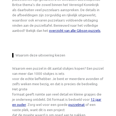
Britse thema’s die zowel binnen het Verenigd Koninkrijk
als daarbuiten veel puzzelaars aanspreken. De details in
de afbeeldingen zijn zorgvuldig en rijkelijk uitgewerkt,
waardoor ook ervaren puzzelaars voldoende uitdaging
vinden aan de puzzeltafel. Benieuwd naar het volledige
aanbod? Bekijk dan het
overzicht van alle Gibson puzzels
.
Waarom deze uitvoering kiezen
Waarom een puzzel in dit aantal stukjes kopen? Een puzzel
van meer dan 1000 stukjes is iets
voor de echte liefhebber. Je bent er meerdere avonden of
zelfs weken mee bezig, en dat is precies de bedoeling.
Het grote
formaat geeft ruimte aan veel detail en kleine grapjes die
je onderweg ontdekt. Dit formaat is bedoeld voor
12 jaar
en ouder
. Zorg wel voor een goede
puzzelmat
of een
vaste plek, want dit is een project
dat de moeite waard is om goed aan te pakken.