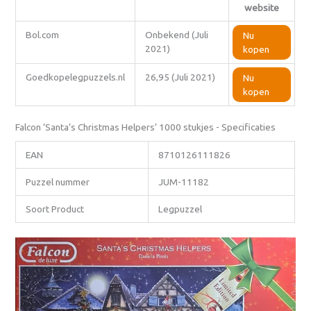
website
Bol.com
Onbekend (Juli
Nu
2021)
kopen
Goedkopelegpuzzels.nl
26,95 (Juli 2021)
Nu
kopen
Falcon ‘Santa’s Christmas Helpers’ 1000 stukjes - Specificaties
EAN
8710126111826
Puzzel nummer
JUM-11182
Soort Product
Legpuzzel