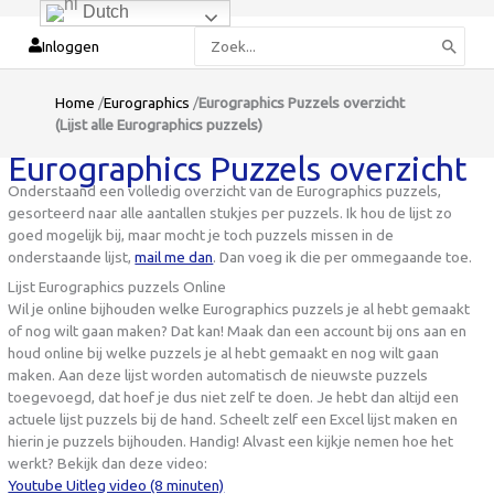
Dutch
Zoeken
Inloggen
naar:
Home
/
Eurographics
/
Eurographics Puzzels overzicht
(Lijst alle Eurographics puzzels)
Eurographics Puzzels overzicht
Onderstaand een volledig overzicht van de Eurographics puzzels,
gesorteerd naar alle aantallen stukjes per puzzels. Ik hou de lijst zo
goed mogelijk bij, maar mocht je toch puzzels missen in de
onderstaande lijst,
mail me dan
. Dan voeg ik die per ommegaande toe.
Lijst Eurographics puzzels Online
Wil je online bijhouden welke Eurographics puzzels je al hebt gemaakt
of nog wilt gaan maken? Dat kan! Maak dan een account bij ons aan en
houd online bij welke puzzels je al hebt gemaakt en nog wilt gaan
maken. Aan deze lijst worden automatisch de nieuwste puzzels
toegevoegd, dat hoef je dus niet zelf te doen. Je hebt dan altijd een
actuele lijst puzzels bij de hand. Scheelt zelf een Excel lijst maken en
hierin je puzzels bijhouden. Handig! Alvast een kijkje nemen hoe het
werkt? Bekijk dan deze video:
Youtube Uitleg video (8 minuten)