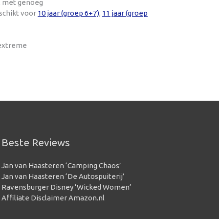
t, met genoeg
schikt voor
10 jaar (groep 6+7)
,
11 jaar (groep
 extreme
Beste Reviews
Jan van Haasteren ‘Camping Chaos’
Jan van Haasteren ‘De Autospuiterij’
Ravensburger Disney ‘Wicked Women’
Affiliate Disclaimer Amazon.nl