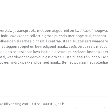
ereldwijd aanspreekt met een uitgebreid en kwalitatief hoogwaar
 indrukwekkende collectie grote puzzels met hoge stukjesaantall
dbeelden als afbeeldingsstijl centraal staan. Puzzelaars waarder
et leggen soepel en bevredigend maakt, zelfs bij puzzels met dui
n een consistente kwaliteit die ervaren puzzelaars keer op keer
al, waardoor het eenvoudig is om de juiste puzzel te vinden. De de
 tot een indrukwekkend geheel maakt. Benieuwd naar het volledig
e uitvoering van 500 tot 1000 stukjes is