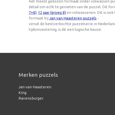
het meest gekozen formaat onder volwassen puzze
detail om echt te genieten van de puzzel. Dit f
7+8)
,
12 jaar (groep 8)
en volwassenen. Dit is ook
formaat bij
Jan van Haasteren puzzels
-
veruit de bestverkochte puzzelserie in Nederla
tijdsinvestering, is dit een logische keuze.
Merken puzzels
Jan van Haasteren
King
Ravensburger