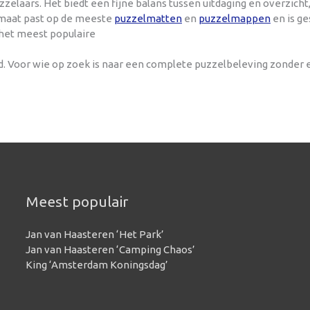
laars. Het biedt een fijne balans tussen uitdaging en overzich
ormaat past op de meeste
puzzelmatten
en
puzzelmappen
en is ge
 het meest populaire
nd. Voor wie op zoek is naar een complete puzzelbeleving zonder
Meest populair
Jan van Haasteren ‘Het Park’
Jan van Haasteren ‘Camping Chaos’
King ‘Amsterdam Koningsdag’