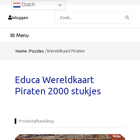
Dutch
Zoeken
Inloggen
naar:
Hoofdmenu
Home
/
Puzzles
/
Wereldkaart Piraten
Educa Wereldkaart
Piraten 2000 stukjes
Productafbeelding