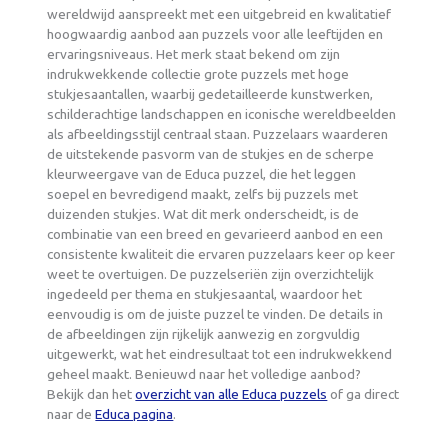
wereldwijd aanspreekt met een uitgebreid en kwalitatief
hoogwaardig aanbod aan puzzels voor alle leeftijden en
ervaringsniveaus. Het merk staat bekend om zijn
indrukwekkende collectie grote puzzels met hoge
stukjesaantallen, waarbij gedetailleerde kunstwerken,
schilderachtige landschappen en iconische wereldbeelden
als afbeeldingsstijl centraal staan. Puzzelaars waarderen
de uitstekende pasvorm van de stukjes en de scherpe
kleurweergave van de Educa puzzel, die het leggen
soepel en bevredigend maakt, zelfs bij puzzels met
duizenden stukjes. Wat dit merk onderscheidt, is de
combinatie van een breed en gevarieerd aanbod en een
consistente kwaliteit die ervaren puzzelaars keer op keer
weet te overtuigen. De puzzelseriën zijn overzichtelijk
ingedeeld per thema en stukjesaantal, waardoor het
eenvoudig is om de juiste puzzel te vinden. De details in
de afbeeldingen zijn rijkelijk aanwezig en zorgvuldig
uitgewerkt, wat het eindresultaat tot een indrukwekkend
geheel maakt. Benieuwd naar het volledige aanbod?
Bekijk dan het
overzicht van alle Educa puzzels
of ga direct
naar de
Educa pagina
.