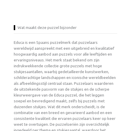
Wat maakt deze puzzel bijzonder
Educa is een Spaans puzzelmerk dat puzzelaars
wereldwijd aanspreekt met een uitgebreid en kwalitatief
hoogwaardig aanbod aan puzzels voor alle leeftijden en
ervaringsniveaus. Het merk staat bekend om zijn
indrukwekkende collectie grote puzzels met hoge
stukjesaantallen, waarbij gedetailleerde kunstwerken,
schilderachtige landschappen en iconische wereldbeelden
als afbeeldingsstijl centraal staan. Puzzelaars waarderen
de uitstekende pasvorm van de stukjes en de scherpe
kleurweergave van de Educa puzzel, die het leggen
soepel en bevredigend maakt, zelfs bij puzzels met
duizenden stukjes. Wat dit merk onderscheidt, is de
combinatie van een breed en gevarieerd aanbod en een
consistente kwaliteit die ervaren puzzelaars keer op keer
weet te overtuigen. De puzzelseriën zijn overzichtelijk
ingedeeld per thema en stukjesaantal, waardoor het