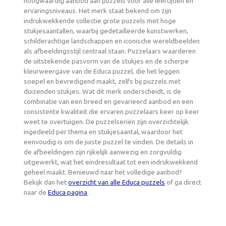
hoogwaardig aanbod aan puzzels voor alle leeftijden en
ervaringsniveaus. Het merk staat bekend om zijn
indrukwekkende collectie grote puzzels met hoge
stukjesaantallen, waarbij gedetailleerde kunstwerken,
schilderachtige landschappen en iconische wereldbeelden
als afbeeldingsstijl centraal staan. Puzzelaars waarderen
de uitstekende pasvorm van de stukjes en de scherpe
kleurweergave van de Educa puzzel, die het leggen
soepel en bevredigend maakt, zelfs bij puzzels met
duizenden stukjes. Wat dit merk onderscheidt, is de
combinatie van een breed en gevarieerd aanbod en een
consistente kwaliteit die ervaren puzzelaars keer op keer
weet te overtuigen. De puzzelseriën zijn overzichtelijk
ingedeeld per thema en stukjesaantal, waardoor het
eenvoudig is om de juiste puzzel te vinden. De details in
de afbeeldingen zijn rijkelijk aanwezig en zorgvuldig
uitgewerkt, wat het eindresultaat tot een indrukwekkend
geheel maakt. Benieuwd naar het volledige aanbod?
Bekijk dan het
overzicht van alle Educa puzzels
of ga direct
naar de
Educa pagina
.