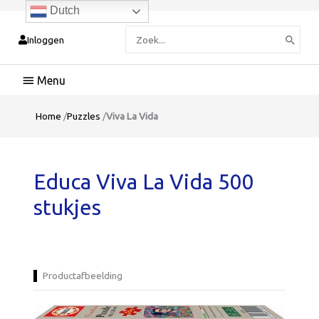
Dutch
Zoeken
Inloggen
naar:
Hoofdmenu
Home
/
Puzzles
/
Viva La Vida
Educa Viva La Vida 500
stukjes
Productafbeelding