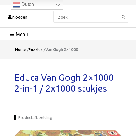
Dutch
Zoeken
Inloggen
naar:
Hoofdmenu
Home
/
Puzzles
/
Van Gogh 2×1000
Educa Van Gogh 2×1000
2-in-1 / 2x1000 stukjes
Productafbeelding