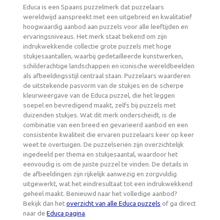
Educa is een Spaans puzzelmerk dat puzzelaars
wereldwijd aanspreekt met een uitgebreid en kwalitatief
hoogwaardig aanbod aan puzzels voor alle leeftijden en
ervaringsniveaus. Het merk staat bekend om zijn
indrukwekkende collectie grote puzzels met hoge
stukjesaantallen, waarbij gedetailleerde kunstwerken,
schilderachtige landschappen en iconische wereldbeelden
als afbeeldingsstijl centraal staan. Puzzelaars waarderen
de uitstekende pasvorm van de stukjes en de scherpe
kleurweergave van de Educa puzzel, die het leggen
soepel en bevredigend maakt, zelfs bij puzzels met
duizenden stukjes. Wat dit merk onderscheidt, is de
combinatie van een breed en gevarieerd aanbod en een
consistente kwaliteit die ervaren puzzelaars keer op keer
weet te overtuigen. De puzzelseriën zijn overzichtelijk
ingedeeld per thema en stukjesaantal, waardoor het
eenvoudig is om de juiste puzzel te vinden. De details in
de afbeeldingen zijn rijkelijk aanwezig en zorgvuldig
uitgewerkt, wat het eindresultaat tot een indrukwekkend
geheel maakt. Benieuwd naar het volledige aanbod?
Bekijk dan het
overzicht van alle Educa puzzels
of ga direct
naar de
Educa pagina
.