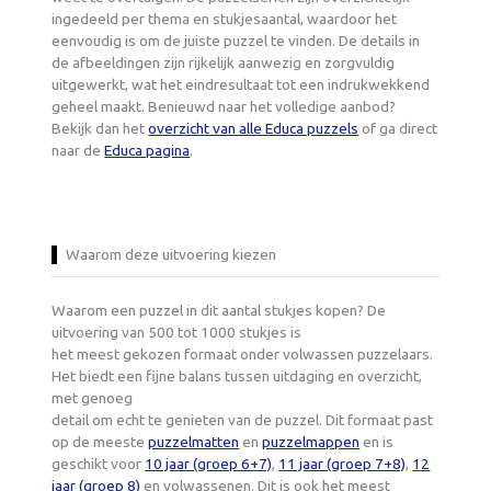
ingedeeld per thema en stukjesaantal, waardoor het
eenvoudig is om de juiste puzzel te vinden. De details in
de afbeeldingen zijn rijkelijk aanwezig en zorgvuldig
uitgewerkt, wat het eindresultaat tot een indrukwekkend
geheel maakt. Benieuwd naar het volledige aanbod?
Bekijk dan het
overzicht van alle Educa puzzels
of ga direct
naar de
Educa pagina
.
Waarom deze uitvoering kiezen
Waarom een puzzel in dit aantal stukjes kopen? De
uitvoering van 500 tot 1000 stukjes is
het meest gekozen formaat onder volwassen puzzelaars.
Het biedt een fijne balans tussen uitdaging en overzicht,
met genoeg
detail om echt te genieten van de puzzel. Dit formaat past
op de meeste
puzzelmatten
en
puzzelmappen
en is
geschikt voor
10 jaar (groep 6+7)
,
11 jaar (groep 7+8)
,
12
jaar (groep 8)
en volwassenen. Dit is ook het meest