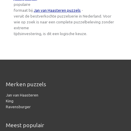
populaire
formaat bij
Jan van Haasteren puzzels
-
veruit de bestverkochte puzzelserie in Nederland. Voor
wie op zoek is naar een complete puzzelbeleving zonder
extreme
tijdsinvestering, is dit een logische keuze.
Merken puzzels
Jan van Haasteren
King
Ravensburger
Meest populair