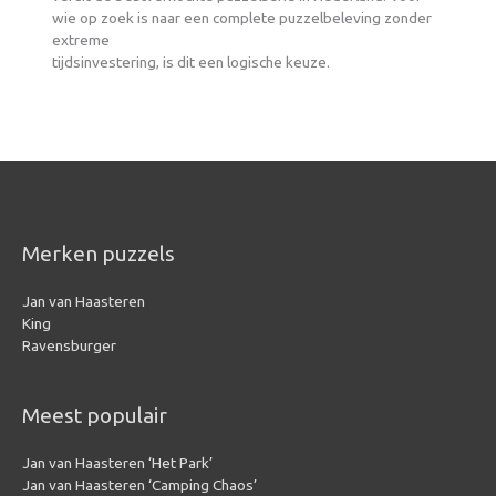
wie op zoek is naar een complete puzzelbeleving zonder
extreme
tijdsinvestering, is dit een logische keuze.
Merken puzzels
Jan van Haasteren
King
Ravensburger
Meest populair
Jan van Haasteren ‘Het Park’
Jan van Haasteren ‘Camping Chaos’