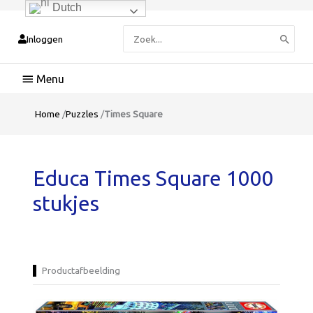
Dutch
Zoeken
Inloggen
naar:
Hoofdmenu
Home
/
Puzzles
/
Times Square
Educa Times Square 1000
stukjes
Productafbeelding