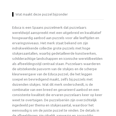
Wat maakt deze puzzel bijzonder
Educa is een Spaans puzzelmerk dat puzzelaars
wereldwijd aanspreekt met een uitgebreid en kwalitatief
hoogwaardig aanbod aan puzzels voor alle leeftijden en
ervaringsniveaus. Het merk staat bekend om zijn
indrukwekkende collectie grote puzzels met hoge
stukjesaantallen, waarbij gedetailleerde kunstwerken,
schilderachtige landschappen en iconische wereldbeelden
als afbeeldingsstijl centraal staan. Puzzelaars waarderen
de uitstekende pasvorm van de stukjes en de scherpe
kleurweergave van de Educa puzzel, die het leggen
soepel en bevredigend maakt, zelfs bij puzzels met
duizenden stukjes. Wat dit merk onderscheidt, is de
combinatie van een breed en gevarieerd aanbod en een
consistente kwaliteit die ervaren puzzelaars keer op keer
weet te overtuigen. De puzzelseriën zijn overzichtelijk
ingedeeld per thema en stukjesaantal, waardoor het
eenvoudig is om de juiste puzzel te vinden. De details in
de afbeeldingen zijn rijkelijk aanwezig en zorgvuldig