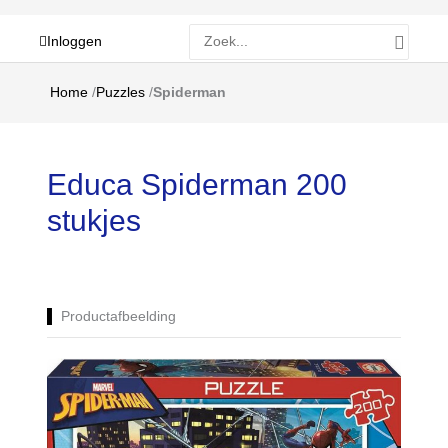
Zoeken
Inloggen
naar:
Home
/
Puzzles
/
Spiderman
Educa Spiderman 200
stukjes
Productafbeelding