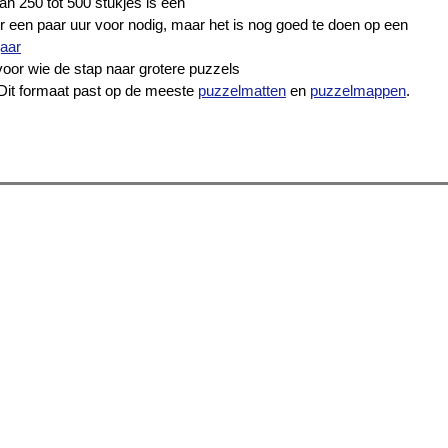
n 250 tot 500 stukjes is een
r een paar uur voor nodig, maar het is nog goed te doen op een
jaar
voor wie de stap naar grotere puzzels
 Dit formaat past op de meeste
puzzelmatten
en
puzzelmappen
.