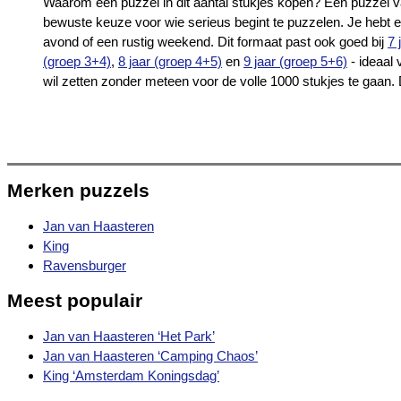
Waarom een puzzel in dit aantal stukjes kopen? Een puzzel va
bewuste keuze voor wie serieus begint te puzzelen. Je hebt e
avond of een rustig weekend. Dit formaat past ook goed bij
7 
(groep 3+4)
,
8 jaar (groep 4+5)
en
9 jaar (groep 5+6)
- ideaal 
wil zetten zonder meteen voor de volle 1000 stukjes te gaan.
Merken puzzels
Jan van Haasteren
King
Ravensburger
Meest populair
Jan van Haasteren ‘Het Park’
Jan van Haasteren ‘Camping Chaos’
King ‘Amsterdam Koningsdag’