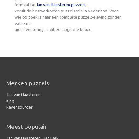
formaat bij
Jan van Haasteren puzzels
-
veruit de bestverkochte puzzelserie in Nederland. Voor
wie op zoek is naar een complete puzzelbeleving zonder
extreme
tijdsinvestering, is dit een logische keuze.
Merken puzzels
Jan van Haasteren
King
Ravensburger
Meest populair
Jan van Haasteren ‘Het Park’