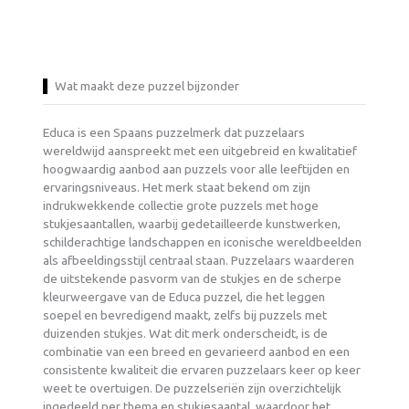
Wat maakt deze puzzel bijzonder
Educa is een Spaans puzzelmerk dat puzzelaars
wereldwijd aanspreekt met een uitgebreid en kwalitatief
hoogwaardig aanbod aan puzzels voor alle leeftijden en
ervaringsniveaus. Het merk staat bekend om zijn
indrukwekkende collectie grote puzzels met hoge
stukjesaantallen, waarbij gedetailleerde kunstwerken,
schilderachtige landschappen en iconische wereldbeelden
als afbeeldingsstijl centraal staan. Puzzelaars waarderen
de uitstekende pasvorm van de stukjes en de scherpe
kleurweergave van de Educa puzzel, die het leggen
soepel en bevredigend maakt, zelfs bij puzzels met
duizenden stukjes. Wat dit merk onderscheidt, is de
combinatie van een breed en gevarieerd aanbod en een
consistente kwaliteit die ervaren puzzelaars keer op keer
weet te overtuigen. De puzzelseriën zijn overzichtelijk
ingedeeld per thema en stukjesaantal, waardoor het