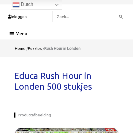
Dutch
Zoeken
Inloggen
naar:
Hoofdmenu
Home
/
Puzzles
/
Rush Hour in Londen
Educa Rush Hour in
Londen 500 stukjes
Productafbeelding