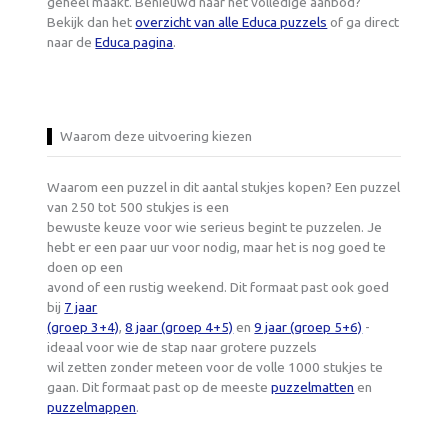
geheel maakt. Benieuwd naar het volledige aanbod?
Bekijk dan het
overzicht van alle Educa puzzels
of ga direct
naar de
Educa pagina
.
Waarom deze uitvoering kiezen
Waarom een puzzel in dit aantal stukjes kopen? Een puzzel
van 250 tot 500 stukjes is een
bewuste keuze voor wie serieus begint te puzzelen. Je
hebt er een paar uur voor nodig, maar het is nog goed te
doen op een
avond of een rustig weekend. Dit formaat past ook goed
bij
7 jaar
(groep 3+4)
,
8 jaar (groep 4+5)
en
9 jaar (groep 5+6)
-
ideaal voor wie de stap naar grotere puzzels
wil zetten zonder meteen voor de volle 1000 stukjes te
gaan. Dit formaat past op de meeste
puzzelmatten
en
puzzelmappen
.