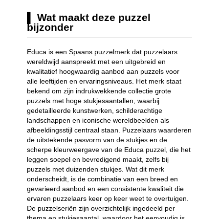
Wat maakt deze puzzel
bijzonder
Educa is een Spaans puzzelmerk dat puzzelaars
wereldwijd aanspreekt met een uitgebreid en
kwalitatief hoogwaardig aanbod aan puzzels voor
alle leeftijden en ervaringsniveaus. Het merk staat
bekend om zijn indrukwekkende collectie grote
puzzels met hoge stukjesaantallen, waarbij
gedetailleerde kunstwerken, schilderachtige
landschappen en iconische wereldbeelden als
afbeeldingsstijl centraal staan. Puzzelaars waarderen
de uitstekende pasvorm van de stukjes en de
scherpe kleurweergave van de Educa puzzel, die het
leggen soepel en bevredigend maakt, zelfs bij
puzzels met duizenden stukjes. Wat dit merk
onderscheidt, is de combinatie van een breed en
gevarieerd aanbod en een consistente kwaliteit die
ervaren puzzelaars keer op keer weet te overtuigen.
De puzzelseriën zijn overzichtelijk ingedeeld per
thema en stukjesaantal, waardoor het eenvoudig is