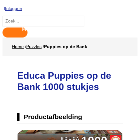
Hoofdmenu
Ga
Inloggen
naar
de
Zoeken
inhoud
naar:
Home
/
Puzzles
/
Puppies op de Bank
Educa Puppies op de
Bank 1000 stukjes
Productafbeelding