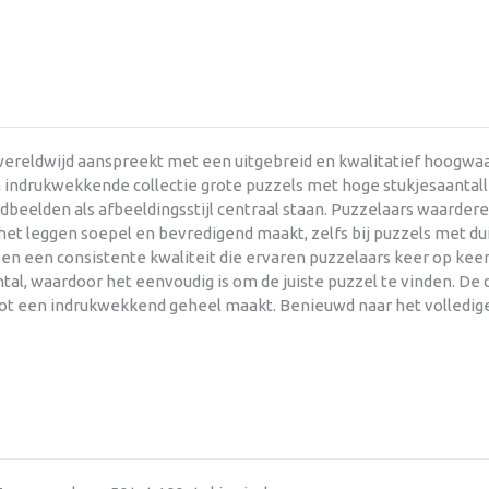
ereldwijd aanspreekt met een uitgebreid en kwalitatief hoogwaar
 indrukwekkende collectie grote puzzels met hoge stukjesaantall
dbeelden als afbeeldingsstijl centraal staan. Puzzelaars waarder
et leggen soepel en bevredigend maakt, zelfs bij puzzels met dui
n een consistente kwaliteit die ervaren puzzelaars keer op keer
al, waardoor het eenvoudig is om de juiste puzzel te vinden. De de
 tot een indrukwekkend geheel maakt. Benieuwd naar het volledig