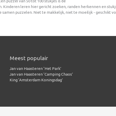
en puzzel van 50 tot 100 stukjes is de
n. Kinderen leren hier gericht zoeken, randen herkennen en stukj
e samen puzzelen. Niet te makkelijk, niet te moeilijk - geschikt v
Meest populair
Jan van Haasteren ‘Het Park’
Jan van Haasteren ‘Camping Chaos’
King ‘Amsterdam Koningsdag’