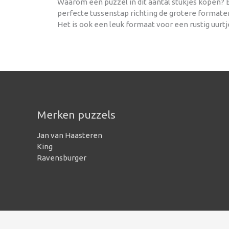
Waarom een puzzel in dit aantal stukjes kopen? E
perfecte tussenstap richting de grotere formate
Het is ook een leuk formaat voor een rustig uurtj
Merken puzzels
Jan van Haasteren
King
Ravensburger