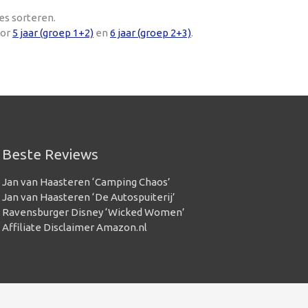
es sorteren.
oor
5 jaar (groep 1+2)
en
6 jaar (groep 2+3)
.
Beste Reviews
Jan van Haasteren ‘Camping Chaos’
Jan van Haasteren ‘De Autospuiterij’
Ravensburger Disney ‘Wicked Women’
Affiliate Disclaimer Amazon.nl