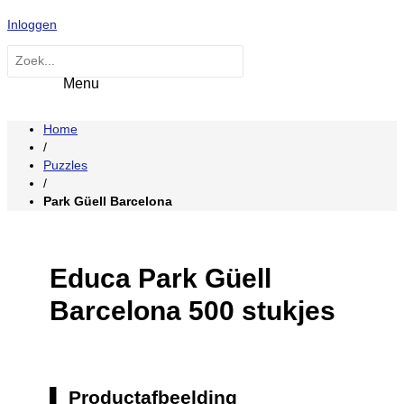
Hoofdmenu
Ga
Inloggen
naar
de
Zoeken
inhoud
naar:
Home
/
Puzzles
/
Park Güell Barcelona
Educa Park Güell
Barcelona 500 stukjes
Productafbeelding