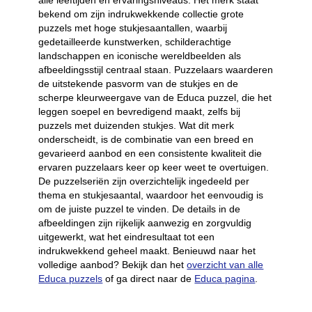
alle leeftijden en ervaringsniveaus. Het merk staat
bekend om zijn indrukwekkende collectie grote
puzzels met hoge stukjesaantallen, waarbij
gedetailleerde kunstwerken, schilderachtige
landschappen en iconische wereldbeelden als
afbeeldingsstijl centraal staan. Puzzelaars waarderen
de uitstekende pasvorm van de stukjes en de
scherpe kleurweergave van de Educa puzzel, die het
leggen soepel en bevredigend maakt, zelfs bij
puzzels met duizenden stukjes. Wat dit merk
onderscheidt, is de combinatie van een breed en
gevarieerd aanbod en een consistente kwaliteit die
ervaren puzzelaars keer op keer weet te overtuigen.
De puzzelseriën zijn overzichtelijk ingedeeld per
thema en stukjesaantal, waardoor het eenvoudig is
om de juiste puzzel te vinden. De details in de
afbeeldingen zijn rijkelijk aanwezig en zorgvuldig
uitgewerkt, wat het eindresultaat tot een
indrukwekkend geheel maakt. Benieuwd naar het
volledige aanbod? Bekijk dan het
overzicht van alle
Educa puzzels
of ga direct naar de
Educa pagina
.