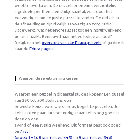
weet te overtuigen. De puzzelseriën zijn overzichtelijk
ingedeeld per thema en stukjesaantal, waardoor het
eenvoudig is om de juiste puzzel te vinden. De details in
de afbeeldingen zijn rijkelijk aanwezig en zorgvuldig
uitgewerkt, wat het eindresultaat tot een indrukwekkend
geheel maakt. Benieuwd naar het volledige aanbod?
Bekijk dan het
overzicht van alle Educa puzzels
of ga direct
naar de
Educa pagina
.
Waarom deze uitvoering kiezen
Waarom een puzzel in dit aantal stukjes kopen? Een puzzel
van 250 tot 500 stukjes is een
bewuste keuze voor wie serieus begint te puzzelen. Je
hebt er een paar uur voor nodig, maar het is nog goed te
doen op een
avond of een rustig weekend. Dit formaat past ook goed
bij
7 jaar
(groep 3+4)
,
8 jaar (groep 4+5)
en
9 jaar (groep 5+6)
-