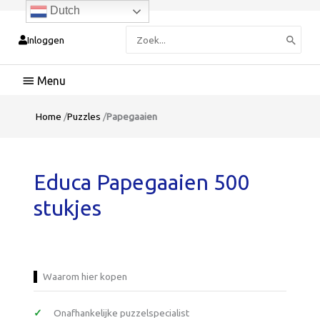
Dutch
Zoeken
Inloggen
naar:
Hoofdmenu
Home
/
Puzzles
/
Papegaaien
Educa Papegaaien 500
stukjes
Waarom hier kopen
Onafhankelijke puzzelspecialist