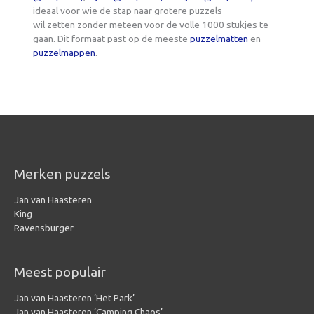
ideaal voor wie de stap naar grotere puzzels
wil zetten zonder meteen voor de volle 1000 stukjes te
gaan. Dit formaat past op de meeste
puzzelmatten
en
puzzelmappen
.
Merken puzzels
Jan van Haasteren
King
Ravensburger
Meest populair
Jan van Haasteren ‘Het Park’
Jan van Haasteren ‘Camping Chaos’