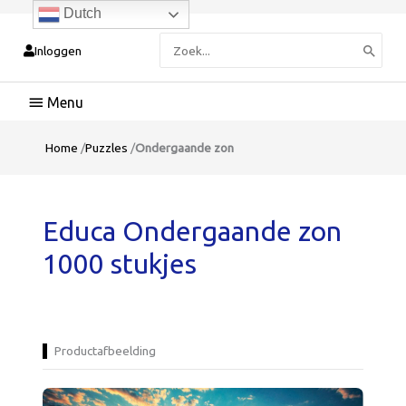
Dutch
Zoeken
Inloggen
naar:
Hoofdmenu
Home
/
Puzzles
/
Ondergaande zon
Educa Ondergaande zon
1000 stukjes
Productafbeelding