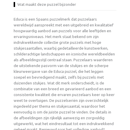
Wat maakt deze puzzel bijzonder
Educa is een Spaans puzzelmerk dat puzzelaars
wereldwijd aanspreekt met een uitgebreid en kwalitatief
hoogwaardig aanbod aan puzzels voor alle leeftijden en
ervaringsniveaus. Het merk staat bekend om zijn
indrukwekkende collectie grote puzzels met hoge
stukjesaantallen, waarbij gedetailleerde kunstwerken,
schilderachtige landschappen en iconische wereldbeelden
als afbeeldingsstijl centraal staan. Puzzelaars waarderen
de uitstekende pasvorm van de stukjes en de scherpe
kleurweergave van de Educa puzzel, die het leggen
soepel en bevredigend maakt, zelfs bij puzzels met
duizenden stukjes. Wat dit merk onderscheidt, is de
combinatie van een breed en gevarieerd aanbod en een
consistente kwaliteit die ervaren puzzelaars keer op keer
weet te overtuigen. De puzzelseriën zijn overzichtelijk
ingedeeld per thema en stukjesaantal, waardoor het
eenvoudig is om de juiste puzzel te vinden. De details in
de afbeeldingen zijn rijkelijk aanwezig en zorgvuldig
uitgewerkt, wat het eindresultaat tot een indrukwekkend
geheel maakt. Benieuwd naar het volledige aanbod?