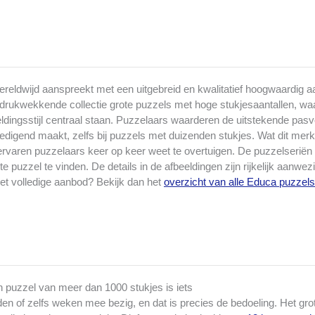
ldwijd aanspreekt met een uitgebreid en kwalitatief hoogwaardig aan
drukwekkende collectie grote puzzels met hoge stukjesaantallen, waar
ldingsstijl centraal staan. Puzzelaars waarderen de uitstekende pa
edigend maakt, zelfs bij puzzels met duizenden stukjes. Wat dit mer
ervaren puzzelaars keer op keer weet te overtuigen. De puzzelseriën z
 puzzel te vinden. De details in de afbeeldingen zijn rijkelijk aanwezi
t volledige aanbod? Bekijk dan het
overzicht van alle Educa puzzels
 puzzel van meer dan 1000 stukjes is iets
en of zelfs weken mee bezig, en dat is precies de bedoeling. Het gro