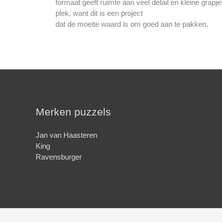
formaat geeft ruimte aan veel detail en kleine grapj
plek, want dit is een project
dat de moeite waard is om goed aan te pakken.
Merken puzzels
Jan van Haasteren
King
Ravensburger