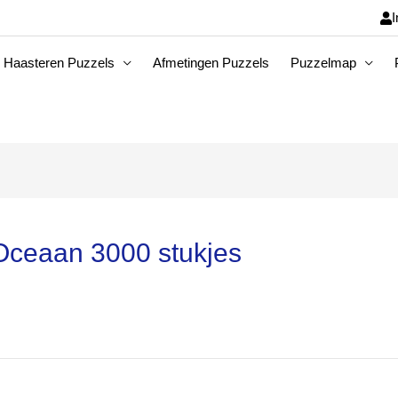
I
 Haasteren Puzzels
Afmetingen Puzzels
Puzzelmap
 Oceaan 3000 stukjes