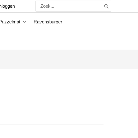
Zoeken
nloggen
naar:
Puzzelmat
Ravensburger