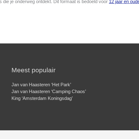
es die je onderweg ontdekt. Dit formaat is bedoeld voor
12 jaar en oud
Meest populair
Jan van Haasteren ‘Het Park’
Jan van Haasteren ‘Camping Chaos’
King ‘Amsterdam Koningsdag’