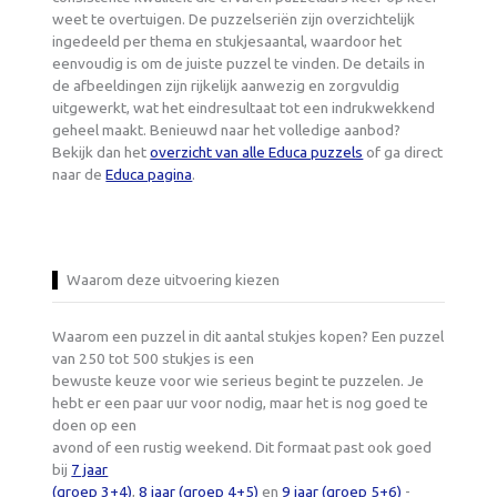
weet te overtuigen. De puzzelseriën zijn overzichtelijk
ingedeeld per thema en stukjesaantal, waardoor het
eenvoudig is om de juiste puzzel te vinden. De details in
de afbeeldingen zijn rijkelijk aanwezig en zorgvuldig
uitgewerkt, wat het eindresultaat tot een indrukwekkend
geheel maakt. Benieuwd naar het volledige aanbod?
Bekijk dan het
overzicht van alle Educa puzzels
of ga direct
naar de
Educa pagina
.
Waarom deze uitvoering kiezen
Waarom een puzzel in dit aantal stukjes kopen? Een puzzel
van 250 tot 500 stukjes is een
bewuste keuze voor wie serieus begint te puzzelen. Je
hebt er een paar uur voor nodig, maar het is nog goed te
doen op een
avond of een rustig weekend. Dit formaat past ook goed
bij
7 jaar
(groep 3+4)
,
8 jaar (groep 4+5)
en
9 jaar (groep 5+6)
-