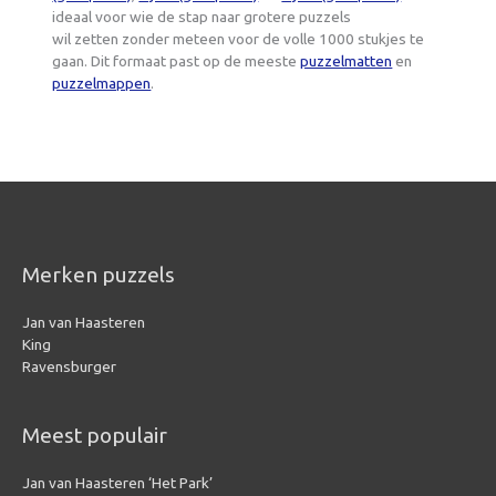
ideaal voor wie de stap naar grotere puzzels
wil zetten zonder meteen voor de volle 1000 stukjes te
gaan. Dit formaat past op de meeste
puzzelmatten
en
puzzelmappen
.
Merken puzzels
Jan van Haasteren
King
Ravensburger
Meest populair
Jan van Haasteren ‘Het Park’