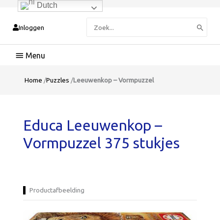
Dutch
Zoeken
Inloggen
naar:
Hoofdmenu
Home
/
Puzzles
/
Leeuwenkop – Vormpuzzel
Educa Leeuwenkop –
Vormpuzzel 375 stukjes
Productafbeelding