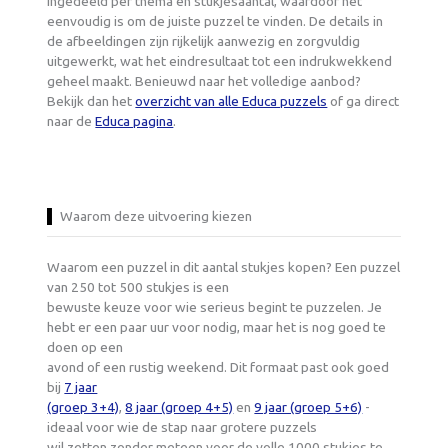
ingedeeld per thema en stukjesaantal, waardoor het
eenvoudig is om de juiste puzzel te vinden. De details in
de afbeeldingen zijn rijkelijk aanwezig en zorgvuldig
uitgewerkt, wat het eindresultaat tot een indrukwekkend
geheel maakt. Benieuwd naar het volledige aanbod?
Bekijk dan het
overzicht van alle Educa puzzels
of ga direct
naar de
Educa pagina
.
Waarom deze uitvoering kiezen
Waarom een puzzel in dit aantal stukjes kopen? Een puzzel
van 250 tot 500 stukjes is een
bewuste keuze voor wie serieus begint te puzzelen. Je
hebt er een paar uur voor nodig, maar het is nog goed te
doen op een
avond of een rustig weekend. Dit formaat past ook goed
bij
7 jaar
(groep 3+4)
,
8 jaar (groep 4+5)
en
9 jaar (groep 5+6)
-
ideaal voor wie de stap naar grotere puzzels
wil zetten zonder meteen voor de volle 1000 stukjes te