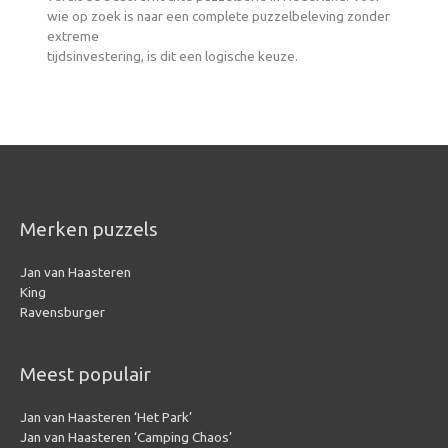
wie op zoek is naar een complete puzzelbeleving zonder
extreme
tijdsinvestering, is dit een logische keuze.
Merken puzzels
Jan van Haasteren
King
Ravensburger
Meest populair
Jan van Haasteren ‘Het Park’
Jan van Haasteren ‘Camping Chaos’