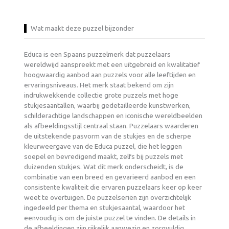
Wat maakt deze puzzel bijzonder
Educa is een Spaans puzzelmerk dat puzzelaars
wereldwijd aanspreekt met een uitgebreid en kwalitatief
hoogwaardig aanbod aan puzzels voor alle leeftijden en
ervaringsniveaus. Het merk staat bekend om zijn
indrukwekkende collectie grote puzzels met hoge
stukjesaantallen, waarbij gedetailleerde kunstwerken,
schilderachtige landschappen en iconische wereldbeelden
als afbeeldingsstijl centraal staan. Puzzelaars waarderen
de uitstekende pasvorm van de stukjes en de scherpe
kleurweergave van de Educa puzzel, die het leggen
soepel en bevredigend maakt, zelfs bij puzzels met
duizenden stukjes. Wat dit merk onderscheidt, is de
combinatie van een breed en gevarieerd aanbod en een
consistente kwaliteit die ervaren puzzelaars keer op keer
weet te overtuigen. De puzzelseriën zijn overzichtelijk
ingedeeld per thema en stukjesaantal, waardoor het
eenvoudig is om de juiste puzzel te vinden. De details in
de afbeeldingen zijn rijkelijk aanwezig en zorgvuldig