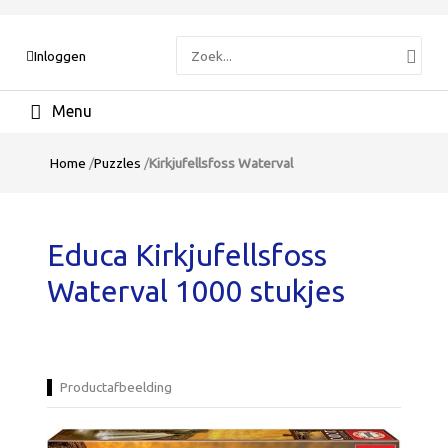
Zoeken
Inloggen
naar:
Hoofdmenu
Home
/
Puzzles
/
Kirkjufellsfoss Waterval
Educa Kirkjufellsfoss
Waterval 1000 stukjes
Productafbeelding