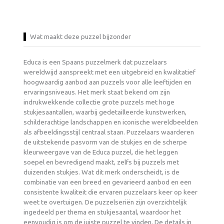
Wat maakt deze puzzel bijzonder
Educa is een Spaans puzzelmerk dat puzzelaars
wereldwijd aanspreekt met een uitgebreid en kwalitatief
hoogwaardig aanbod aan puzzels voor alle leeftijden en
ervaringsniveaus. Het merk staat bekend om zijn
indrukwekkende collectie grote puzzels met hoge
stukjesaantallen, waarbij gedetailleerde kunstwerken,
schilderachtige landschappen en iconische wereldbeelden
als afbeeldingsstijl centraal staan. Puzzelaars waarderen
de uitstekende pasvorm van de stukjes en de scherpe
kleurweergave van de Educa puzzel, die het leggen
soepel en bevredigend maakt, zelfs bij puzzels met
duizenden stukjes. Wat dit merk onderscheidt, is de
combinatie van een breed en gevarieerd aanbod en een
consistente kwaliteit die ervaren puzzelaars keer op keer
weet te overtuigen. De puzzelseriën zijn overzichtelijk
ingedeeld per thema en stukjesaantal, waardoor het
eenvoudig is om de juiste puzzel te vinden. De details in