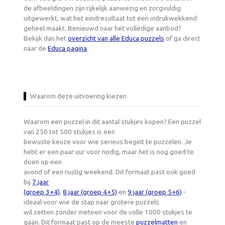
de afbeeldingen zijn rijkelijk aanwezig en zorgvuldig
uitgewerkt, wat het eindresultaat tot een indrukwekkend
geheel maakt. Benieuwd naar het volledige aanbod?
Bekijk dan het
overzicht van alle Educa puzzels
of ga direct
naar de
Educa pagina
.
Waarom deze uitvoering kiezen
Waarom een puzzel in dit aantal stukjes kopen? Een puzzel
van 250 tot 500 stukjes is een
bewuste keuze voor wie serieus begint te puzzelen. Je
hebt er een paar uur voor nodig, maar het is nog goed te
doen op een
avond of een rustig weekend. Dit formaat past ook goed
bij
7 jaar
(groep 3+4)
,
8 jaar (groep 4+5)
en
9 jaar (groep 5+6)
-
ideaal voor wie de stap naar grotere puzzels
wil zetten zonder meteen voor de volle 1000 stukjes te
gaan. Dit formaat past op de meeste
puzzelmatten
en