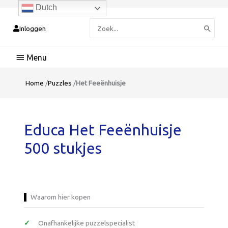
Dutch
Zoeken
Inloggen
naar:
Hoofdmenu
Home
/
Puzzles
/
Het Feeënhuisje
Educa Het Feeënhuisje
500 stukjes
Waarom hier kopen
Onafhankelijke puzzelspecialist