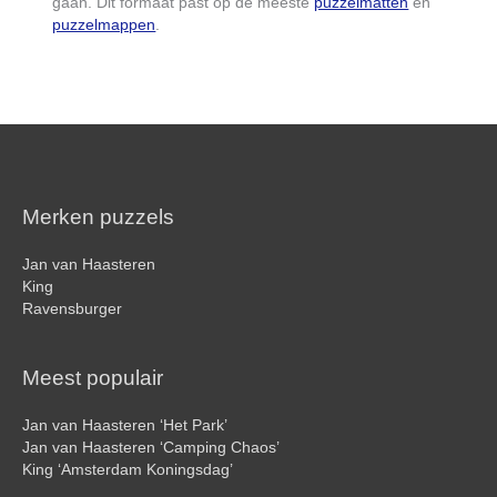
gaan. Dit formaat past op de meeste
puzzelmatten
en
puzzelmappen
.
Merken puzzels
Jan van Haasteren
King
Ravensburger
Meest populair
Jan van Haasteren ‘Het Park’
Jan van Haasteren ‘Camping Chaos’
King ‘Amsterdam Koningsdag’