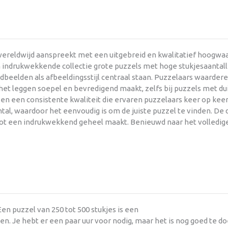
ereldwijd aanspreekt met een uitgebreid en kwalitatief hoogwaar
 indrukwekkende collectie grote puzzels met hoge stukjesaantall
dbeelden als afbeeldingsstijl centraal staan. Puzzelaars waarder
et leggen soepel en bevredigend maakt, zelfs bij puzzels met dui
n een consistente kwaliteit die ervaren puzzelaars keer op keer
al, waardoor het eenvoudig is om de juiste puzzel te vinden. De de
 tot een indrukwekkend geheel maakt. Benieuwd naar het volledig
en puzzel van 250 tot 500 stukjes is een
n. Je hebt er een paar uur voor nodig, maar het is nog goed te d