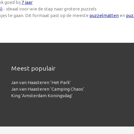
ok goed bij
7 jaar
6)
- ideaal voor wie de stap naar grotere puzzels
kjes te gaan. Dit formaat past op de meeste
puzzelmatten
en
puz
Meest populair
Jan van Haasteren ‘Het Park’
Jan van Haasteren ‘Camping Chaos’
King ‘Amsterdam Koningsdag’