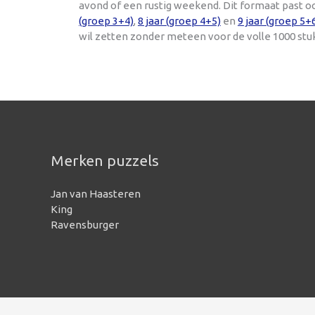
avond of een rustig weekend. Dit formaat past o
(groep 3+4)
,
8 jaar (groep 4+5)
en
9 jaar (groep 5+
wil zetten zonder meteen voor de volle 1000 stu
Merken puzzels
Jan van Haasteren
King
Ravensburger