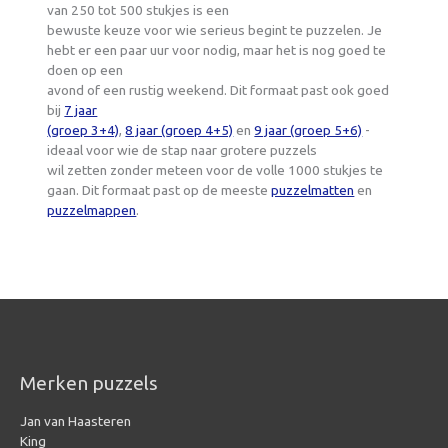
van 250 tot 500 stukjes is een
bewuste keuze voor wie serieus begint te puzzelen. Je
hebt er een paar uur voor nodig, maar het is nog goed te
doen op een
avond of een rustig weekend. Dit formaat past ook goed
bij
7 jaar
(groep 3+4)
,
8 jaar (groep 4+5)
en
9 jaar (groep 5+6)
-
ideaal voor wie de stap naar grotere puzzels
wil zetten zonder meteen voor de volle 1000 stukjes te
gaan. Dit formaat past op de meeste
puzzelmatten
en
puzzelmappen
.
Merken puzzels
Jan van Haasteren
King