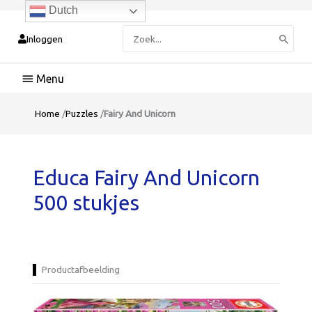
Dutch
Zoeken
Inloggen
naar:
Hoofdmenu
Home
/
Puzzles
/
Fairy And Unicorn
Educa Fairy And Unicorn
500 stukjes
Productafbeelding