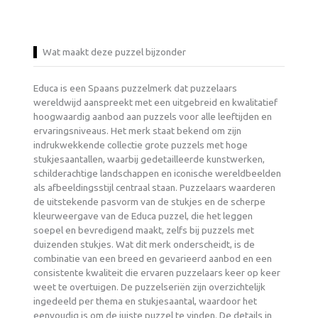
Wat maakt deze puzzel bijzonder
Educa is een Spaans puzzelmerk dat puzzelaars
wereldwijd aanspreekt met een uitgebreid en kwalitatief
hoogwaardig aanbod aan puzzels voor alle leeftijden en
ervaringsniveaus. Het merk staat bekend om zijn
indrukwekkende collectie grote puzzels met hoge
stukjesaantallen, waarbij gedetailleerde kunstwerken,
schilderachtige landschappen en iconische wereldbeelden
als afbeeldingsstijl centraal staan. Puzzelaars waarderen
de uitstekende pasvorm van de stukjes en de scherpe
kleurweergave van de Educa puzzel, die het leggen
soepel en bevredigend maakt, zelfs bij puzzels met
duizenden stukjes. Wat dit merk onderscheidt, is de
combinatie van een breed en gevarieerd aanbod en een
consistente kwaliteit die ervaren puzzelaars keer op keer
weet te overtuigen. De puzzelseriën zijn overzichtelijk
ingedeeld per thema en stukjesaantal, waardoor het
eenvoudig is om de juiste puzzel te vinden. De details in