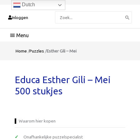
Dutch
Zoeken
Inloggen
naar:
Hoofdmenu
Home
/
Puzzles
/
Esther Gili – Mei
Educa Esther Gili – Mei
500 stukjes
Waarom hier kopen
Onafhankelijke puzzelspecialist