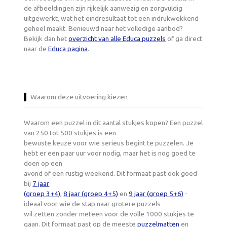
de afbeeldingen zijn rijkelijk aanwezig en zorgvuldig
uitgewerkt, wat het eindresultaat tot een indrukwekkend
geheel maakt. Benieuwd naar het volledige aanbod?
Bekijk dan het
overzicht van alle Educa puzzels
of ga direct
naar de
Educa pagina
.
Waarom deze uitvoering kiezen
Waarom een puzzel in dit aantal stukjes kopen? Een puzzel
van 250 tot 500 stukjes is een
bewuste keuze voor wie serieus begint te puzzelen. Je
hebt er een paar uur voor nodig, maar het is nog goed te
doen op een
avond of een rustig weekend. Dit formaat past ook goed
bij
7 jaar
(groep 3+4)
,
8 jaar (groep 4+5)
en
9 jaar (groep 5+6)
-
ideaal voor wie de stap naar grotere puzzels
wil zetten zonder meteen voor de volle 1000 stukjes te
gaan. Dit formaat past op de meeste
puzzelmatten
en