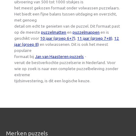
uitvoering van 500 tot 1000 stukjes is
het meest gekozen formaat onder volwassen puzzelaars.
Het biedt een fijne balans tussen uitdaging en overzicht,
met genoeg
detail om echt te genieten van de puzzel. Dit formaat past
op de meeste
puzzelmatten
en
puzzelmappen
en is
geschikt voor
10 jaar (groep 6+7)
,
11 jaar (groep 7+8)
,
12
jaar (groep 8)
en volwassenen. Dit is ook het meest
populaire
formaat bij
Jan van Haasteren puzzels
-
veruit de bestverkochte puzzelserie in Nederland. Voor
wie op zoek is naar een complete puzzelbeleving zonder
extreme
tijdsinvestering, is dit een logische keuze.
Merken puzzels