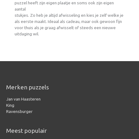
puzzel heeft zijn eigen plaatje en soms ook zijn eigen
aantal
stukjes. Zo heb je altijd afwisseling en kies je zelf welke je
als eerste maakt. Ideaal als cadeau, maar ook gewoon fijn
voor thuis als je graag afwisselt of steeds een nieuwe
uitdaging wil.
Merken puzzels
Jan van Haasteren
King
Ravensburger
Meest populair