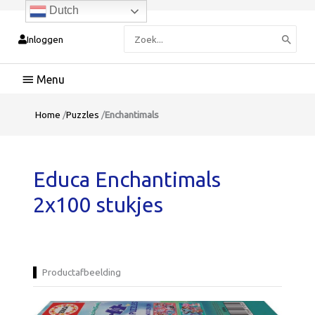
Dutch
Zoeken
Inloggen
naar:
Hoofdmenu
Home
/
Puzzles
/
Enchantimals
Educa Enchantimals
2x100 stukjes
Productafbeelding