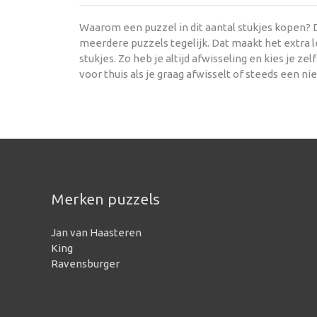
Waarom een puzzel in dit aantal stukjes kopen?
meerdere puzzels tegelijk. Dat maakt het extra le
stukjes. Zo heb je altijd afwisseling en kies je ze
voor thuis als je graag afwisselt of steeds een ni
Merken puzzels
Jan van Haasteren
King
Ravensburger