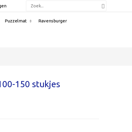
Zoeken
gen
naar:
Puzzelmat
Ravensburger
100-150 stukjes