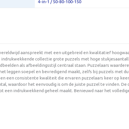
4-in-1 / 50-80-100-150
ereldwijd aanspreekt met een uitgebreid en kwalitatief hoogwaar
 indrukwekkende collectie grote puzzels met hoge stukjesaantall
dbeelden als afbeeldingsstijl centraal staan. Puzzelaars waarder
et leggen soepel en bevredigend maakt, zelfs bij puzzels met dui
n een consistente kwaliteit die ervaren puzzelaars keer op keer
al, waardoor het eenvoudig is om de juiste puzzel te vinden. De de
 tot een indrukwekkend geheel maakt. Benieuwd naar het volledig