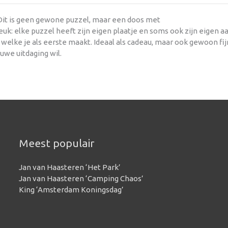
 Dit is geen gewone puzzel, maar een doos met
uk: elke puzzel heeft zijn eigen plaatje en soms ook zijn eigen a
lf welke je als eerste maakt. Ideaal als cadeau, maar ook gewoon fij
euwe uitdaging wil.
Meest populair
Jan van Haasteren ‘Het Park’
Jan van Haasteren ‘Camping Chaos’
King ‘Amsterdam Koningsdag’