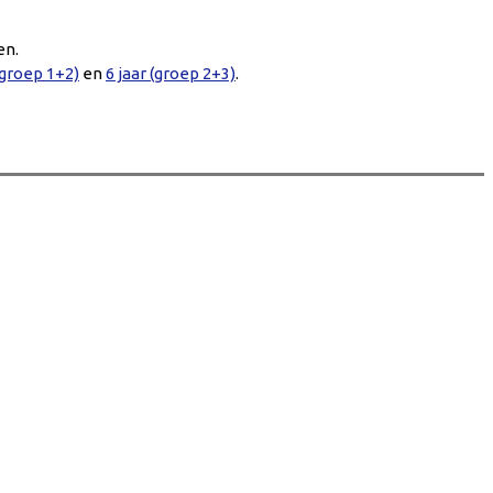
en.
(groep 1+2)
en
6 jaar (groep 2+3)
.