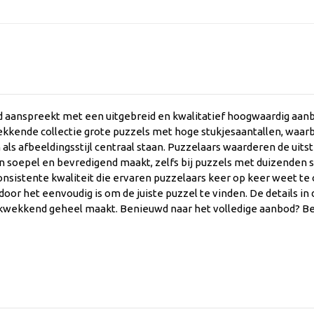
 aanspreekt met een uitgebreid en kwalitatief hoogwaardig aanbo
kkende collectie grote puzzels met hoge stukjesaantallen, waarb
als afbeeldingsstijl centraal staan. Puzzelaars waarderen de uit
 soepel en bevredigend maakt, zelfs bij puzzels met duizenden st
sistente kwaliteit die ervaren puzzelaars keer op keer weet te o
oor het eenvoudig is om de juiste puzzel te vinden. De details in 
rukwekkend geheel maakt. Benieuwd naar het volledige aanbod? Be