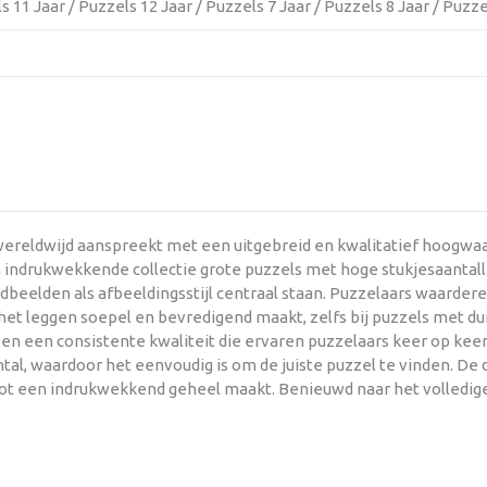
s 11 Jaar / Puzzels 12 Jaar / Puzzels 7 Jaar / Puzzels 8 Jaar / Puzze
ereldwijd aanspreekt met een uitgebreid en kwalitatief hoogwaar
 indrukwekkende collectie grote puzzels met hoge stukjesaantall
dbeelden als afbeeldingsstijl centraal staan. Puzzelaars waarder
et leggen soepel en bevredigend maakt, zelfs bij puzzels met dui
n een consistente kwaliteit die ervaren puzzelaars keer op keer
al, waardoor het eenvoudig is om de juiste puzzel te vinden. De de
 tot een indrukwekkend geheel maakt. Benieuwd naar het volledig