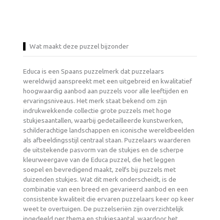
Wat maakt deze puzzel bijzonder
Educa is een Spaans puzzelmerk dat puzzelaars
wereldwijd aanspreekt met een uitgebreid en kwalitatief
hoogwaardig aanbod aan puzzels voor alle leeftijden en
ervaringsniveaus. Het merk staat bekend om zijn
indrukwekkende collectie grote puzzels met hoge
stukjesaantallen, waarbij gedetailleerde kunstwerken,
schilderachtige landschappen en iconische wereldbeelden
als afbeeldingsstijl centraal staan. Puzzelaars waarderen
de uitstekende pasvorm van de stukjes en de scherpe
kleurweergave van de Educa puzzel, die het leggen
soepel en bevredigend maakt, zelfs bij puzzels met
duizenden stukjes. Wat dit merk onderscheidt, is de
combinatie van een breed en gevarieerd aanbod en een
consistente kwaliteit die ervaren puzzelaars keer op keer
weet te overtuigen. De puzzelseriën zijn overzichtelijk
ingedeeld per thema en stukjesaantal, waardoor het