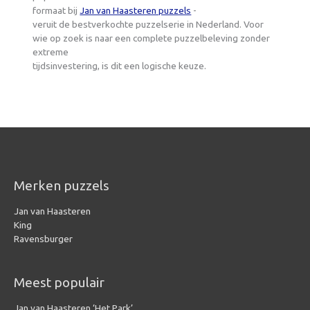
formaat bij
Jan van Haasteren puzzels
-
veruit de bestverkochte puzzelserie in Nederland. Voor
wie op zoek is naar een complete puzzelbeleving zonder
extreme
tijdsinvestering, is dit een logische keuze.
Merken puzzels
Jan van Haasteren
King
Ravensburger
Meest populair
Jan van Haasteren ‘Het Park’