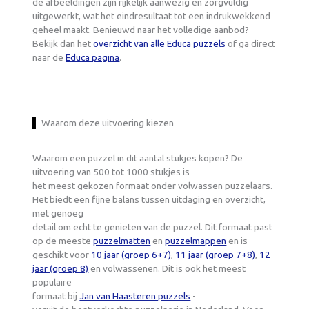
de afbeeldingen zijn rijkelijk aanwezig en zorgvuldig
uitgewerkt, wat het eindresultaat tot een indrukwekkend
geheel maakt. Benieuwd naar het volledige aanbod?
Bekijk dan het
overzicht van alle Educa puzzels
of ga direct
naar de
Educa pagina
.
Waarom deze uitvoering kiezen
Waarom een puzzel in dit aantal stukjes kopen? De
uitvoering van 500 tot 1000 stukjes is
het meest gekozen formaat onder volwassen puzzelaars.
Het biedt een fijne balans tussen uitdaging en overzicht,
met genoeg
detail om echt te genieten van de puzzel. Dit formaat past
op de meeste
puzzelmatten
en
puzzelmappen
en is
geschikt voor
10 jaar (groep 6+7)
,
11 jaar (groep 7+8)
,
12
jaar (groep 8)
en volwassenen. Dit is ook het meest
populaire
formaat bij
Jan van Haasteren puzzels
-