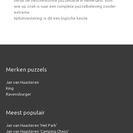
veruit de bestverkochte puzzelserie in Nederland. Voor
wie op zoek is naar een complete puzzelbeleving zonder
extreme
tijdsinvestering, is dit een logische keuze.
Merken puzzels
Jan van Haasteren
King
Ravensburger
Meest populair
Jan van Haasteren ‘Het Park’
Jan van Haasteren ‘Camping Chaos’