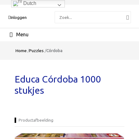
Dutch
Zoeken
Inloggen
naar:
Hoofdmenu
Home
/
Puzzles
/
Córdoba
Educa Córdoba 1000
stukjes
Productafbeelding