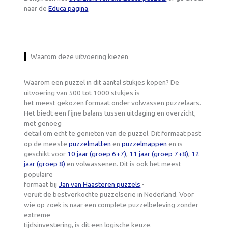
naar de
Educa pagina
.
Waarom deze uitvoering kiezen
Waarom een puzzel in dit aantal stukjes kopen? De
uitvoering van 500 tot 1000 stukjes is
het meest gekozen formaat onder volwassen puzzelaars.
Het biedt een fijne balans tussen uitdaging en overzicht,
met genoeg
detail om echt te genieten van de puzzel. Dit formaat past
op de meeste
puzzelmatten
en
puzzelmappen
en is
geschikt voor
10 jaar (groep 6+7)
,
11 jaar (groep 7+8)
,
12
jaar (groep 8)
en volwassenen. Dit is ook het meest
populaire
formaat bij
Jan van Haasteren puzzels
-
veruit de bestverkochte puzzelserie in Nederland. Voor
wie op zoek is naar een complete puzzelbeleving zonder
extreme
tijdsinvestering, is dit een logische keuze.