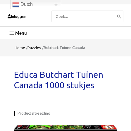
Dutch
Zoeken
Inloggen
naar:
Hoofdmenu
Home
/
Puzzles
/
Butchart Tuinen Canada
Educa Butchart Tuinen
Canada 1000 stukjes
Productafbeelding