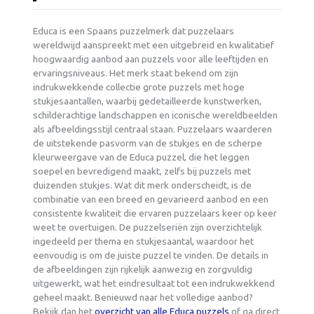
Educa is een Spaans puzzelmerk dat puzzelaars
wereldwijd aanspreekt met een uitgebreid en kwalitatief
hoogwaardig aanbod aan puzzels voor alle leeftijden en
ervaringsniveaus. Het merk staat bekend om zijn
indrukwekkende collectie grote puzzels met hoge
stukjesaantallen, waarbij gedetailleerde kunstwerken,
schilderachtige landschappen en iconische wereldbeelden
als afbeeldingsstijl centraal staan. Puzzelaars waarderen
de uitstekende pasvorm van de stukjes en de scherpe
kleurweergave van de Educa puzzel, die het leggen
soepel en bevredigend maakt, zelfs bij puzzels met
duizenden stukjes. Wat dit merk onderscheidt, is de
combinatie van een breed en gevarieerd aanbod en een
consistente kwaliteit die ervaren puzzelaars keer op keer
weet te overtuigen. De puzzelseriën zijn overzichtelijk
ingedeeld per thema en stukjesaantal, waardoor het
eenvoudig is om de juiste puzzel te vinden. De details in
de afbeeldingen zijn rijkelijk aanwezig en zorgvuldig
uitgewerkt, wat het eindresultaat tot een indrukwekkend
geheel maakt. Benieuwd naar het volledige aanbod?
Bekijk dan het
overzicht van alle Educa puzzels
of ga direct