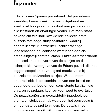
bijzonder
Educa is een Spaans puzzelmerk dat puzzelaars
wereldwijd aanspreekt met een uitgebreid en
kwalitatief hoogwaardig aanbod aan puzzels voor
alle leeftijden en ervaringsniveaus. Het merk staat
bekend om zijn indrukwekkende collectie grote
puzzels met hoge stukjesaantallen, waarbij
gedetailleerde kunstwerken, schilderachtige
landschappen en iconische wereldbeelden als
afbeeldingsstijl centraal staan. Puzzelaars waarderen
de uitstekende pasvorm van de stukjes en de
scherpe kleurweergave van de Educa puzzel, die het
leggen soepel en bevredigend maakt, zelfs bij
puzzels met duizenden stukjes. Wat dit merk
onderscheidt, is de combinatie van een breed en
gevarieerd aanbod en een consistente kwaliteit die
ervaren puzzelaars keer op keer weet te overtuigen.
De puzzelseriën zijn overzichtelijk ingedeeld per
thema en stukjesaantal, waardoor het eenvoudig is
om de juiste puzzel te vinden. De details in de
afbeeldingen zijn rijkelijk aanwezig en zorgvuldig