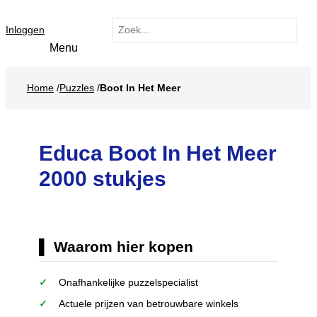
Hoofdmenu
Ga
naar
Zoeken
Inloggen
naar:
de
inhoud
Home
/
Puzzles
/
Boot In Het Meer
Educa Boot In Het Meer
2000 stukjes
Waarom hier kopen
Onafhankelijke puzzelspecialist
Actuele prijzen van betrouwbare winkels