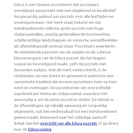
Educa is een Spaans puzzelmerk dat puzzelaars
wereldwijd aanspreekt met een uitgebreid en kwalitatief
hoogwaardig aanbod aan puzzels voor alle leeftijden en
ervaringsniveaus. Het merk staat bekend om zijn
indrukwekkende collectie grote puzzels met hoge
stukjesaantallen, waarbij gedetailleerde kunstwerken,
schilderachtige landschappen en iconische wereldbeelden
als afbeeldingsstijl centraal staan. Puzzelaars waarderen
de uitstekende pasvorm van de stukjes en de scherpe
kleurweergave van de Educa puzzel, die het leggen
soepel en bevredigend maakt, zelfs bij puzzels met
duizenden stukjes. Wat dit merk onderscheidt, is de
combinatie van een breed en gevarieerd aanbod en een
consistente kwaliteit die ervaren puzzelaars keer op keer
weet te overtuigen. De puzzelseriën zijn overzichtelijk
ingedeeld per thema en stukjesaantal, waardoor het
eenvoudig is om de juiste puzzel te vinden. De details in
de afbeeldingen zijn rijkelijk aanwezig en zorgvuldig
uitgewerkt, wat het eindresultaat tot een indrukwekkend
geheel maakt. Benieuwd naar het volledige aanbod?
Bekijk dan het
overzicht van alle Educa puzzels
of ga direct
naar de
Educa pagina
.