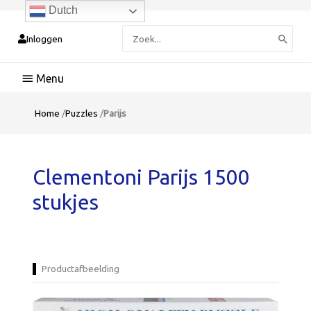
Dutch
Zoeken
Inloggen
naar:
Hoofdmenu
Home
/
Puzzles
/
Parijs
Clementoni Parijs 1500
stukjes
Productafbeelding