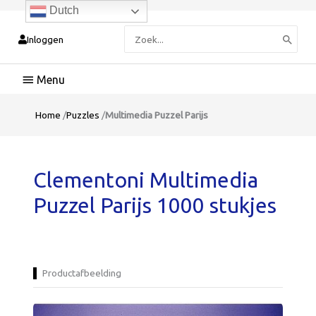
Dutch
Zoeken
Inloggen
naar:
Hoofdmenu
Home
/
Puzzles
/
Multimedia Puzzel Parijs
Clementoni Multimedia
Puzzel Parijs 1000 stukjes
Productafbeelding