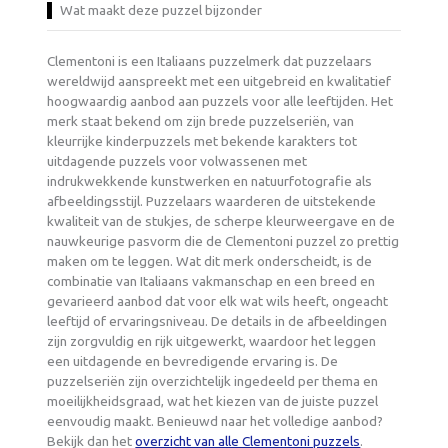
Wat maakt deze puzzel bijzonder
Clementoni is een Italiaans puzzelmerk dat puzzelaars
wereldwijd aanspreekt met een uitgebreid en kwalitatief
hoogwaardig aanbod aan puzzels voor alle leeftijden. Het
merk staat bekend om zijn brede puzzelseriën, van
kleurrijke kinderpuzzels met bekende karakters tot
uitdagende puzzels voor volwassenen met
indrukwekkende kunstwerken en natuurfotografie als
afbeeldingsstijl. Puzzelaars waarderen de uitstekende
kwaliteit van de stukjes, de scherpe kleurweergave en de
nauwkeurige pasvorm die de Clementoni puzzel zo prettig
maken om te leggen. Wat dit merk onderscheidt, is de
combinatie van Italiaans vakmanschap en een breed en
gevarieerd aanbod dat voor elk wat wils heeft, ongeacht
leeftijd of ervaringsniveau. De details in de afbeeldingen
zijn zorgvuldig en rijk uitgewerkt, waardoor het leggen
een uitdagende en bevredigende ervaring is. De
puzzelseriën zijn overzichtelijk ingedeeld per thema en
moeilijkheidsgraad, wat het kiezen van de juiste puzzel
eenvoudig maakt. Benieuwd naar het volledige aanbod?
Bekijk dan het
overzicht van alle Clementoni puzzels
.