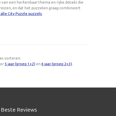
e van een herkenbaar thema en rijke details die
 reizen, en dat het puzzelen graag combineert
alle City Puzzle puzzels
.
es sorteren.
oor
5 jaar (groep 1+2)
en
6 jaar (groep 2+3)
.
Beste Reviews