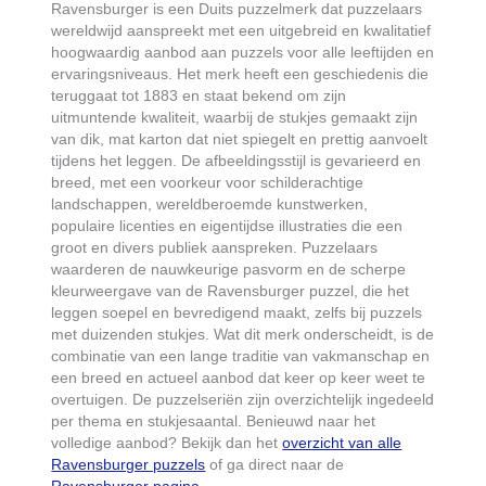
Ravensburger is een Duits puzzelmerk dat puzzelaars
wereldwijd aanspreekt met een uitgebreid en kwalitatief
hoogwaardig aanbod aan puzzels voor alle leeftijden en
ervaringsniveaus. Het merk heeft een geschiedenis die
teruggaat tot 1883 en staat bekend om zijn
uitmuntende kwaliteit, waarbij de stukjes gemaakt zijn
van dik, mat karton dat niet spiegelt en prettig aanvoelt
tijdens het leggen. De afbeeldingsstijl is gevarieerd en
breed, met een voorkeur voor schilderachtige
landschappen, wereldberoemde kunstwerken,
populaire licenties en eigentijdse illustraties die een
groot en divers publiek aanspreken. Puzzelaars
waarderen de nauwkeurige pasvorm en de scherpe
kleurweergave van de Ravensburger puzzel, die het
leggen soepel en bevredigend maakt, zelfs bij puzzels
met duizenden stukjes. Wat dit merk onderscheidt, is de
combinatie van een lange traditie van vakmanschap en
een breed en actueel aanbod dat keer op keer weet te
overtuigen. De puzzelseriën zijn overzichtelijk ingedeeld
per thema en stukjesaantal. Benieuwd naar het
volledige aanbod? Bekijk dan het
overzicht van alle
Ravensburger puzzels
of ga direct naar de