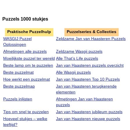
Puzzels 1000 stukjes
Praktische Puzzelhulp
Puzzelseries & Collecties
WASGIJ Puzzel
Zeldzame Jan van Haasteren Puzzels
Oplossingen
Afmetingen alle puzzels
Zeldzame Wasgij puzzels
Moeilijkste puzzel ter wereld
Alle That’s Life puzzels
Beste lamp om te puzzelen
Jan van Haasteren puzzels overzicht
Beste puzzelmat
Alle Wasgij puzzels
Hoe werkt een puzzelmat
Jan van Haasteren Top 10 Puzzels
Beste puzzelmap
Jan van Haasteren terugkerende
elementen
Puzzels inlijsten
Afmetingen Jan van Haasteren
puzzels
Tips om snel te puzzelen
Jan van Haasteren jubileum puzzels
Hoeveel stukjes – welke
Jan van Haasteren nieuwe puzzels
leeftijd?