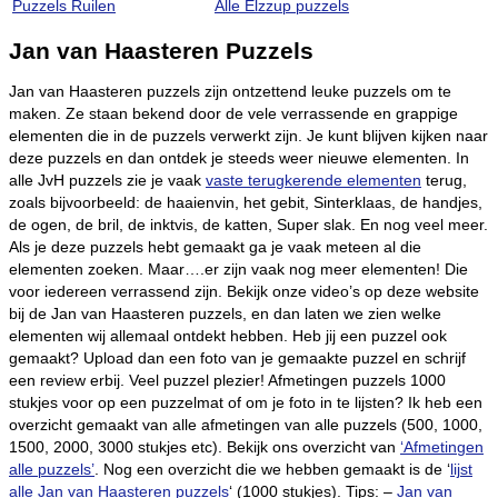
Puzzels Ruilen
Alle Elzzup puzzels
Jan van Haasteren Puzzels
Jan van Haasteren puzzels zijn ontzettend leuke puzzels om te
maken. Ze staan bekend door de vele verrassende en grappige
elementen die in de puzzels verwerkt zijn. Je kunt blijven kijken naar
deze puzzels en dan ontdek je steeds weer nieuwe elementen. In
alle JvH puzzels zie je vaak
vaste terugkerende elementen
terug,
zoals bijvoorbeeld: de haaienvin, het gebit, Sinterklaas, de handjes,
de ogen, de bril, de inktvis, de katten, Super slak. En nog veel meer.
Als je deze puzzels hebt gemaakt ga je vaak meteen al die
elementen zoeken. Maar….er zijn vaak nog meer elementen! Die
voor iedereen verrassend zijn. Bekijk onze video’s op deze website
bij de Jan van Haasteren puzzels, en dan laten we zien welke
elementen wij allemaal ontdekt hebben. Heb jij een puzzel ook
gemaakt? Upload dan een foto van je gemaakte puzzel en schrijf
een review erbij. Veel puzzel plezier! Afmetingen puzzels 1000
stukjes voor op een puzzelmat of om je foto in te lijsten? Ik heb een
overzicht gemaakt van alle afmetingen van alle puzzels (500, 1000,
1500, 2000, 3000 stukjes etc). Bekijk ons overzicht van
‘Afmetingen
alle puzzels’
. Nog een overzicht die we hebben gemaakt is de ‘
lijst
alle Jan van Haasteren puzzels
‘ (1000 stukjes). Tips: –
Jan van