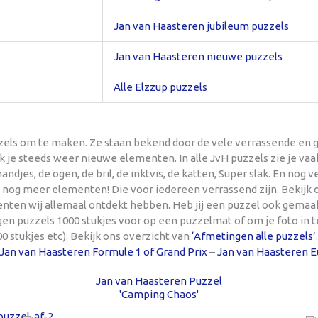
Jan van Haasteren jubileum puzzels
Jan van Haasteren nieuwe puzzels
Alle Elzzup puzzels
zels om te maken. Ze staan bekend door de vele verrassende en g
ek je steeds weer nieuwe elementen. In alle JvH puzzels zie je va
handjes, de ogen, de bril, de inktvis, de katten, Super slak. En nog
nog meer elementen! Die voor iedereen verrassend zijn. Bekijk o
nten wij allemaal ontdekt hebben. Heb jij een puzzel ook gemaa
ngen puzzels 1000 stukjes voor op een puzzelmat of om je foto in t
00 stukjes etc). Bekijk ons overzicht van
‘Afmetingen alle puzzels’
Jan van Haasteren Formule 1 of Grand Prix
–
Jan van Haasteren Eu
Jan van Haasteren Puzzel
'Camping Chaos'