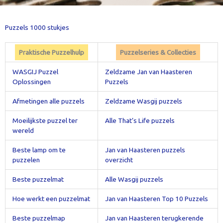
Puzzels 1000 stukjes
Praktische Puzzelhulp
Puzzelseries & Collecties
WASGIJ Puzzel
Zeldzame Jan van Haasteren
Oplossingen
Puzzels
Afmetingen alle puzzels
Zeldzame Wasgij puzzels
Moeilijkste puzzel ter
Alle That’s Life puzzels
wereld
Beste lamp om te
Jan van Haasteren puzzels
puzzelen
overzicht
Beste puzzelmat
Alle Wasgij puzzels
Hoe werkt een puzzelmat
Jan van Haasteren Top 10 Puzzels
Beste puzzelmap
Jan van Haasteren terugkerende