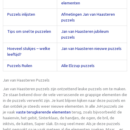
elementen
Puzzels inlijsten
Afmetingen Jan van Haasteren
puzzels
Tips om snel te puzzelen
Jan van Haasteren jubileum
puzzels
Hoeveel stukjes – welke
Jan van Haasteren nieuwe puzzels
leeftijd?
Puzzels Ruilen
Alle Elzzup puzzels
Jan van Haasteren Puzzels
Jan van Haasteren puzzels zijn ontzettend leuke puzzels om te maken.
Ze staan bekend door de vele verrassende en grappige elementen die
in de puzzels verwerkt zijn. Je kunt blijven kijken naar deze puzzels en
dan ontdek je steeds weer nieuwe elementen. In alle JvH puzzels zie
je vaak
vaste terugkerende elementen
terug, zoals bijvoorbeeld: de
haaienvin, het gebit, Sinterklaas, de handjes, de ogen, de bril, de
inktvis, de katten, Super slak. En nog veel meer. Als je deze puzzels
hebt gemaakt ga je vaak meteen al die elementen zoeken. Maar….er