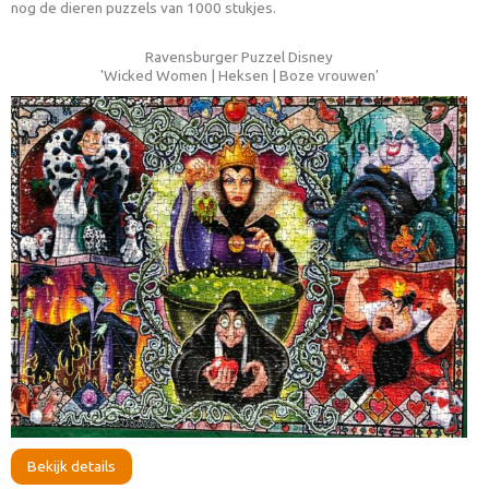
nog de dieren puzzels van 1000 stukjes.
Ravensburger Puzzel Disney
'Wicked Women | Heksen | Boze vrouwen'
Bekijk details