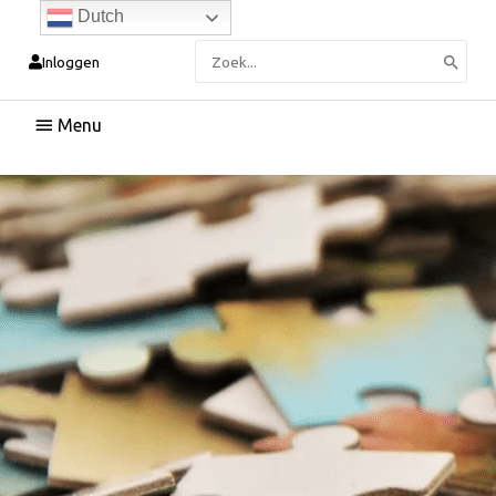
Dutch
Zoeken
Inloggen
naar:
Hoofdmenu