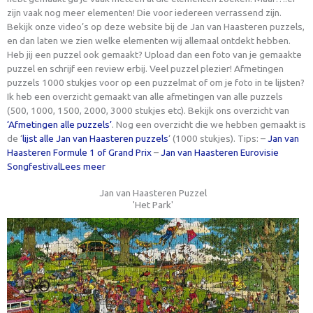
zijn vaak nog meer elementen! Die voor iedereen verrassend zijn.
Bekijk onze video’s op deze website bij de Jan van Haasteren puzzels,
en dan laten we zien welke elementen wij allemaal ontdekt hebben.
Heb jij een puzzel ook gemaakt? Upload dan een foto van je gemaakte
puzzel en schrijf een review erbij. Veel puzzel plezier! Afmetingen
puzzels 1000 stukjes voor op een puzzelmat of om je foto in te lijsten?
Ik heb een overzicht gemaakt van alle afmetingen van alle puzzels
(500, 1000, 1500, 2000, 3000 stukjes etc). Bekijk ons overzicht van
‘Afmetingen alle puzzels’
. Nog een overzicht die we hebben gemaakt is
de ‘
lijst alle Jan van Haasteren puzzels
‘ (1000 stukjes). Tips: –
Jan van
Haasteren Formule 1 of Grand Prix
–
Jan van Haasteren Eurovisie
Songfestival
Lees meer
Jan van Haasteren Puzzel
'Het Park'