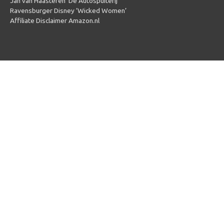
Jan van Haasteren ‘De Autospuiterij’
Ravensburger Disney ‘Wicked Women’
Affiliate Disclaimer Amazon.nl
Copyright © 2026
Puzzel 1000 stukjes
| Powered by
Puzzel 1000
stukjes