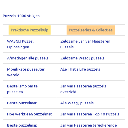
Puzzels 1000 stukjes
Praktische Puzzelhulp
Puzzelseries & Collecties
WASGIJ Puzzel
Zeldzame Jan van Haasteren
Oplossingen
Puzzels
Afmetingen alle puzzels
Zeldzame Wasgij puzzels
Moeilijkste puzzel ter
Alle That’s Life puzzels
wereld
Beste lamp om te
Jan van Haasteren puzzels
puzzelen
overzicht
Beste puzzelmat
Alle Wasgij puzzels
Hoe werkt een puzzelmat
Jan van Haasteren Top 10 Puzzels
Beste puzzelmap
Jan van Haasteren terugkerende