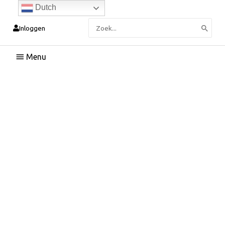
Dutch
Zoeken
Inloggen
naar:
Hoofdmenu