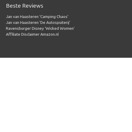
Beste Reviews
Jan van Haasteren ‘Camping Chaos’
Jan van Haasteren ‘De Autospuiterij’
Ravensburger Disney ‘Wicked Women’
Affiliate Disclaimer Amazon.nl
Copyright © 2026
Puzzel 1000 stukjes
| Powered by
Puzzel 1000
stukjes