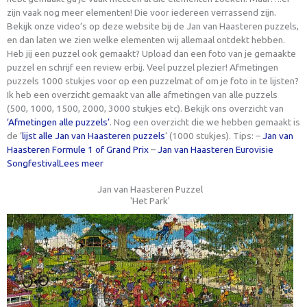
zijn vaak nog meer elementen! Die voor iedereen verrassend zijn.
Bekijk onze video’s op deze website bij de Jan van Haasteren puzzels,
en dan laten we zien welke elementen wij allemaal ontdekt hebben.
Heb jij een puzzel ook gemaakt? Upload dan een foto van je gemaakte
puzzel en schrijf een review erbij. Veel puzzel plezier! Afmetingen
puzzels 1000 stukjes voor op een puzzelmat of om je foto in te lijsten?
Ik heb een overzicht gemaakt van alle afmetingen van alle puzzels
(500, 1000, 1500, 2000, 3000 stukjes etc). Bekijk ons overzicht van
‘Afmetingen alle puzzels’
. Nog een overzicht die we hebben gemaakt is
de ‘
lijst alle Jan van Haasteren puzzels
‘ (1000 stukjes). Tips: –
Jan van
Haasteren Formule 1 of Grand Prix
–
Jan van Haasteren Eurovisie
Songfestival
Lees meer
Jan van Haasteren Puzzel
'Het Park'