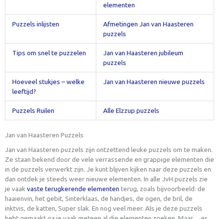
elementen
Puzzels inlijsten
Afmetingen Jan van Haasteren
puzzels
Tips om snel te puzzelen
Jan van Haasteren jubileum
puzzels
Hoeveel stukjes – welke
Jan van Haasteren nieuwe puzzels
leeftijd?
Puzzels Ruilen
Alle Elzzup puzzels
Jan van Haasteren Puzzels
Jan van Haasteren puzzels zijn ontzettend leuke puzzels om te maken.
Ze staan bekend door de vele verrassende en grappige elementen die
in de puzzels verwerkt zijn. Je kunt blijven kijken naar deze puzzels en
dan ontdek je steeds weer nieuwe elementen. In alle JvH puzzels zie
je vaak
vaste terugkerende elementen
terug, zoals bijvoorbeeld: de
haaienvin, het gebit, Sinterklaas, de handjes, de ogen, de bril, de
inktvis, de katten, Super slak. En nog veel meer. Als je deze puzzels
hebt gemaakt ga je vaak meteen al die elementen zoeken. Maar….er