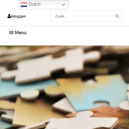
Dutch
Zoeken
Inloggen
naar:
Hoofdmenu