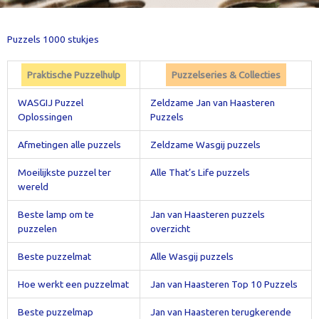
Puzzels 1000 stukjes
Praktische Puzzelhulp
Puzzelseries & Collecties
WASGIJ Puzzel
Zeldzame Jan van Haasteren
Oplossingen
Puzzels
Afmetingen alle puzzels
Zeldzame Wasgij puzzels
Moeilijkste puzzel ter
Alle That’s Life puzzels
wereld
Beste lamp om te
Jan van Haasteren puzzels
puzzelen
overzicht
Beste puzzelmat
Alle Wasgij puzzels
Hoe werkt een puzzelmat
Jan van Haasteren Top 10 Puzzels
Beste puzzelmap
Jan van Haasteren terugkerende