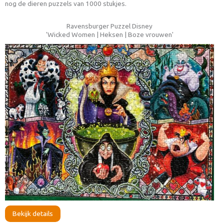
nog de dieren puzzels van 1000 stukjes.
Ravensburger Puzzel Disney
'Wicked Women | Heksen | Boze vrouwen'
Bekijk details