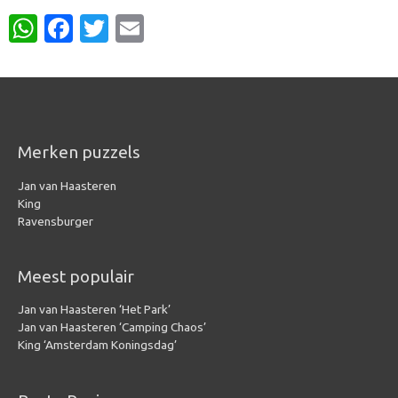
W
Fa
T
E
h
c
w
m
at
e
it
ail
s
b
te
A
o
r
Merken puzzels
p
o
Jan van Haasteren
p
k
King
Ravensburger
Meest populair
Jan van Haasteren ‘Het Park’
Jan van Haasteren ‘Camping Chaos’
King ‘Amsterdam Koningsdag’