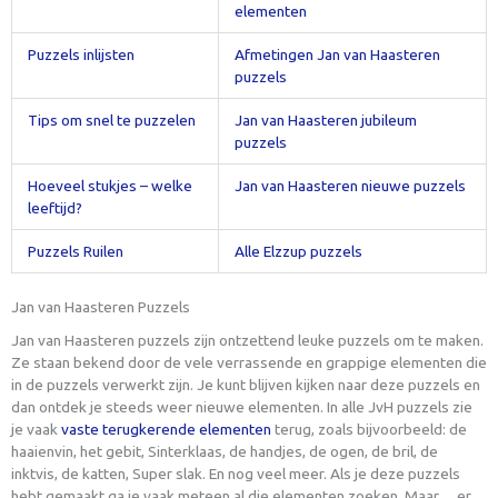
elementen
Puzzels inlijsten
Afmetingen Jan van Haasteren
puzzels
Tips om snel te puzzelen
Jan van Haasteren jubileum
puzzels
Hoeveel stukjes – welke
Jan van Haasteren nieuwe puzzels
leeftijd?
Puzzels Ruilen
Alle Elzzup puzzels
Jan van Haasteren Puzzels
Jan van Haasteren puzzels zijn ontzettend leuke puzzels om te maken.
Ze staan bekend door de vele verrassende en grappige elementen die
in de puzzels verwerkt zijn. Je kunt blijven kijken naar deze puzzels en
dan ontdek je steeds weer nieuwe elementen. In alle JvH puzzels zie
je vaak
vaste terugkerende elementen
terug, zoals bijvoorbeeld: de
haaienvin, het gebit, Sinterklaas, de handjes, de ogen, de bril, de
inktvis, de katten, Super slak. En nog veel meer. Als je deze puzzels
hebt gemaakt ga je vaak meteen al die elementen zoeken. Maar….er