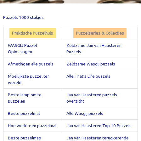
Puzzels 1000 stukjes
Praktische Puzzelhulp
Puzzelseries & Collecties
WASGIJ Puzzel
Zeldzame Jan van Haasteren
Oplossingen
Puzzels
Afmetingen alle puzzels
Zeldzame Wasgij puzzels
Moeilijkste puzzel ter
Alle That’s Life puzzels
wereld
Beste lamp om te
Jan van Haasteren puzzels
puzzelen
overzicht
Beste puzzelmat
Alle Wasgij puzzels
Hoe werkt een puzzelmat
Jan van Haasteren Top 10 Puzzels
Beste puzzelmap
Jan van Haasteren terugkerende