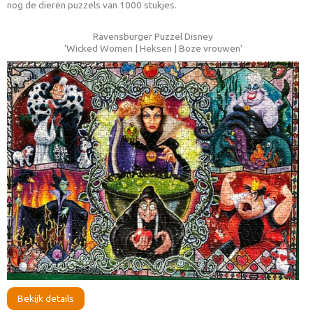
nog de dieren puzzels van 1000 stukjes.
Ravensburger Puzzel Disney
'Wicked Women | Heksen | Boze vrouwen'
Bekijk details