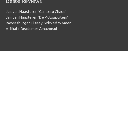
Beste Reviews
Jan van Haasteren ‘Camping Chaos’
Jan van Haasteren ‘De Autospuiterij’
Ravensburger Disney ‘Wicked Women’
Affiliate Disclaimer Amazon.nl
Copyright © 2026
Puzzel 1000 stukjes
| Powered by
Puzzel 1000
stukjes