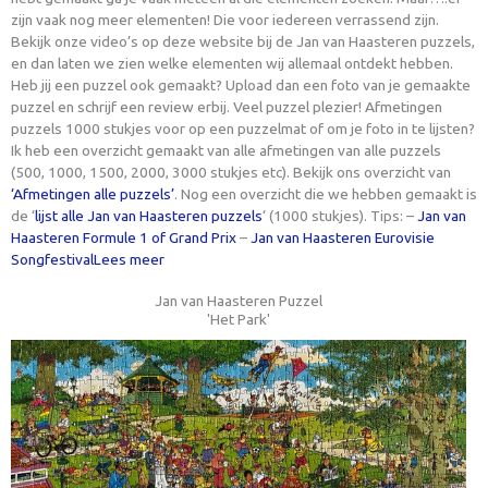
zijn vaak nog meer elementen! Die voor iedereen verrassend zijn.
Bekijk onze video’s op deze website bij de Jan van Haasteren puzzels,
en dan laten we zien welke elementen wij allemaal ontdekt hebben.
Heb jij een puzzel ook gemaakt? Upload dan een foto van je gemaakte
puzzel en schrijf een review erbij. Veel puzzel plezier! Afmetingen
puzzels 1000 stukjes voor op een puzzelmat of om je foto in te lijsten?
Ik heb een overzicht gemaakt van alle afmetingen van alle puzzels
(500, 1000, 1500, 2000, 3000 stukjes etc). Bekijk ons overzicht van
‘Afmetingen alle puzzels’
. Nog een overzicht die we hebben gemaakt is
de ‘
lijst alle Jan van Haasteren puzzels
‘ (1000 stukjes). Tips: –
Jan van
Haasteren Formule 1 of Grand Prix
–
Jan van Haasteren Eurovisie
Songfestival
Lees meer
Jan van Haasteren Puzzel
'Het Park'