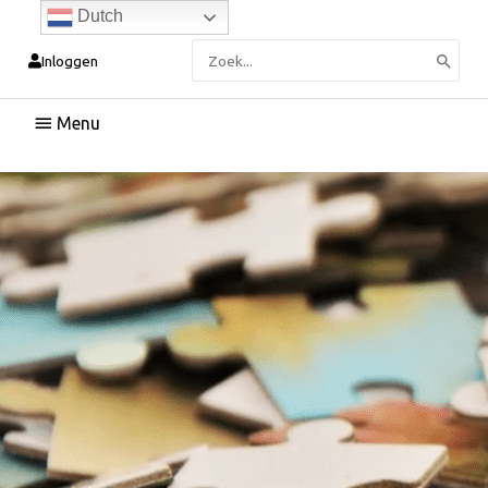
Dutch
Zoeken
Inloggen
naar:
Hoofdmenu